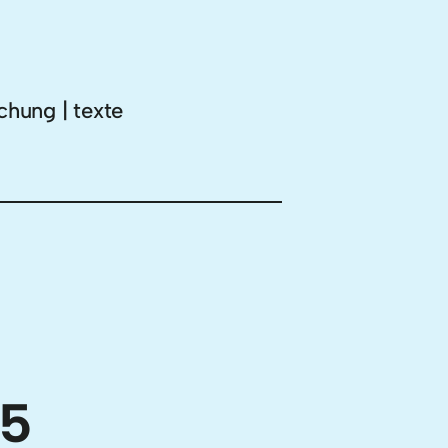
chung | texte
15