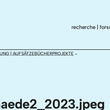
recherche | fors
UNG | AUFSÄTZE
BÜCHER
PROJEKTE
haede2_2023.jpeg