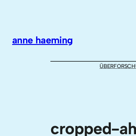
Zum
Inhalt
springen
anne haeming
ÜBER
FORSCH
cropped-a