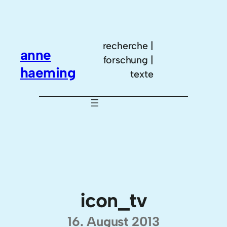
Zum
Inhalt
springen
recherche |
anne
forschung |
haeming
texte
icon_tv
16. August 2013