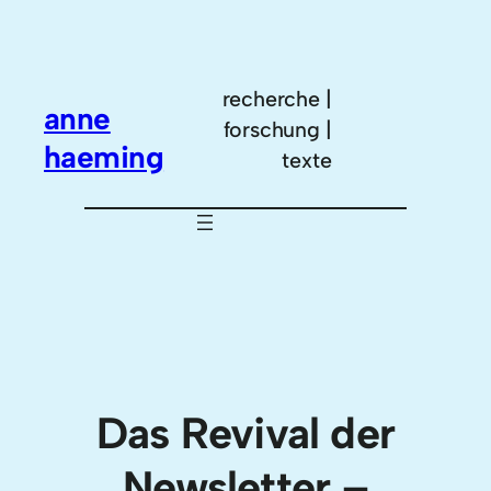
Zum
Inhalt
springen
recherche |
anne
forschung |
haeming
texte
Das Revival der
Newsletter –