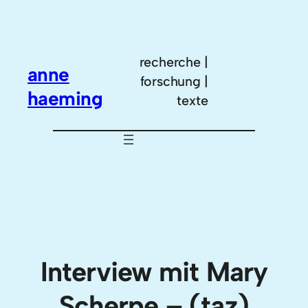
Zum
Inhalt
springen
recherche |
anne
forschung |
haeming
texte
Interview mit Mary
Scherpe – (taz)