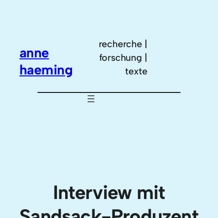
Zum
Inhalt
springen
recherche |
anne
forschung |
haeming
texte
Interview mit
Sandsack-Produzent