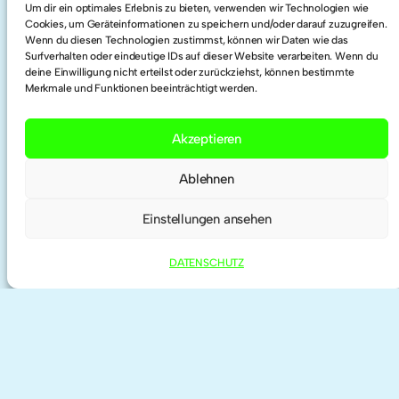
Um dir ein optimales Erlebnis zu bieten, verwenden wir Technologien wie
Cookies, um Geräteinformationen zu speichern und/oder darauf zuzugreifen.
Wenn du diesen Technologien zustimmst, können wir Daten wie das
Twitter
Surfverhalten oder eindeutige IDs auf dieser Website verarbeiten. Wenn du
deine Einwilligung nicht erteilst oder zurückziehst, können bestimmte
Merkmale und Funktionen beeinträchtigt werden.
Researchgate
Akzeptieren
ORCID
Ablehnen
Einstellungen ansehen
DATENSCHUTZ
IMPRESSUM | KONTAKT
DATENSCHUTZ
©
2026 anne haeming | theme by
Anders
Norén