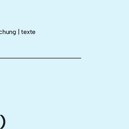
chung | texte
)