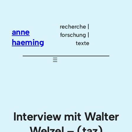
Zum
Inhalt
springen
recherche |
anne
forschung |
haeming
texte
Interview mit Walter
Welzel – (taz)