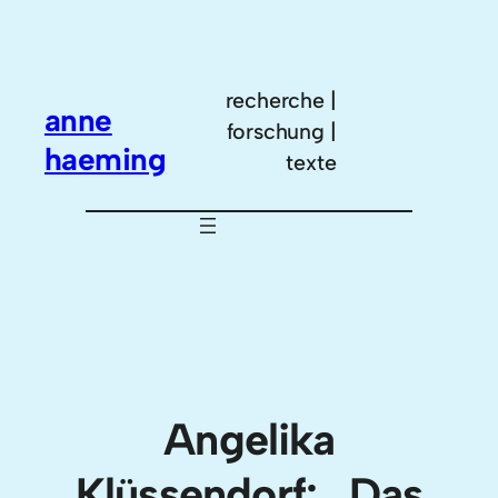
Zum
Inhalt
springen
recherche |
anne
forschung |
haeming
texte
Angelika
Klüssendorf: „Das