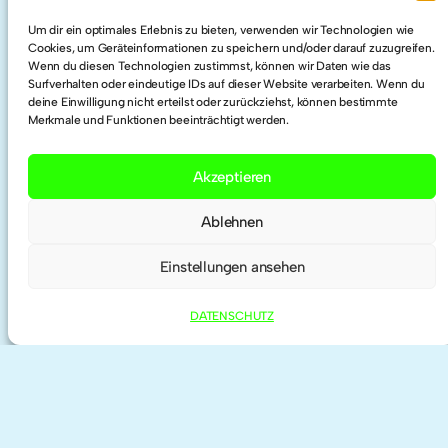
LinkedIn
Um dir ein optimales Erlebnis zu bieten, verwenden wir Technologien wie
Cookies, um Geräteinformationen zu speichern und/oder darauf zuzugreifen.
Wenn du diesen Technologien zustimmst, können wir Daten wie das
Twitter
Surfverhalten oder eindeutige IDs auf dieser Website verarbeiten. Wenn du
deine Einwilligung nicht erteilst oder zurückziehst, können bestimmte
Merkmale und Funktionen beeinträchtigt werden.
Researchgate
Akzeptieren
ORCID
Ablehnen
Einstellungen ansehen
DATENSCHUTZ
IMPRESSUM | KONTAKT
DATENSCHUTZ
©
2026 anne haeming | theme by
Anders
Norén