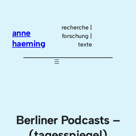
Zum
Inhalt
springen
recherche |
anne
forschung |
haeming
texte
Berliner Podcasts –
(tagesspiegel)