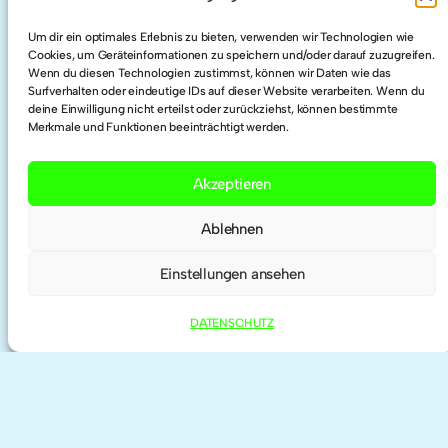
LinkedIn
Um dir ein optimales Erlebnis zu bieten, verwenden wir Technologien wie
Cookies, um Geräteinformationen zu speichern und/oder darauf zuzugreifen.
Wenn du diesen Technologien zustimmst, können wir Daten wie das
Twitter
Surfverhalten oder eindeutige IDs auf dieser Website verarbeiten. Wenn du
deine Einwilligung nicht erteilst oder zurückziehst, können bestimmte
Merkmale und Funktionen beeinträchtigt werden.
Researchgate
Akzeptieren
ORCID
Ablehnen
Einstellungen ansehen
DATENSCHUTZ
IMPRESSUM | KONTAKT
DATENSCHUTZ
©
2026 anne haeming | theme by
Anders
Norén