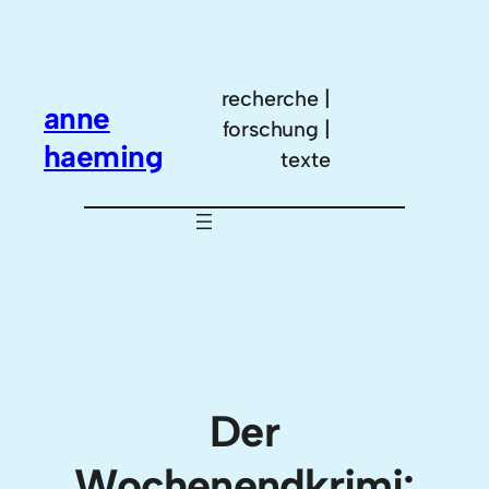
Zum
Inhalt
springen
recherche |
anne
forschung |
haeming
texte
Der
Wochenendkrimi: