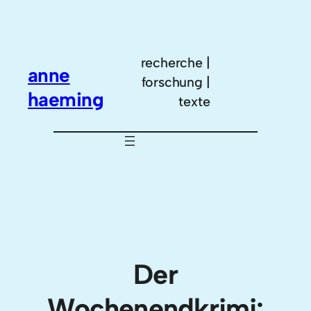
Zum
Inhalt
springen
recherche |
anne
forschung |
haeming
texte
Der
Wochenendkrimi: