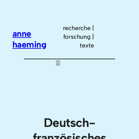
Zum
Inhalt
springen
recherche |
anne
forschung |
haeming
texte
Deutsch-
französisches