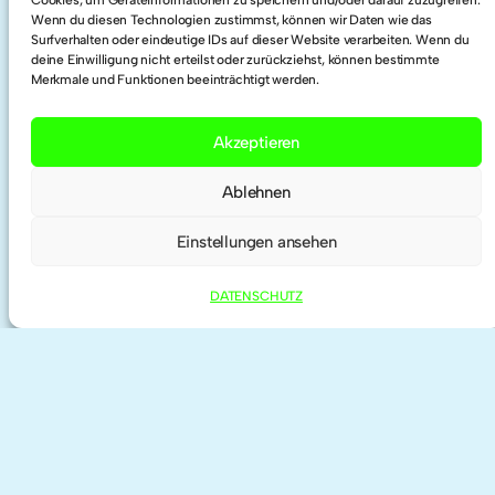
Cookies, um Geräteinformationen zu speichern und/oder darauf zuzugreifen.
Wenn du diesen Technologien zustimmst, können wir Daten wie das
Twitter
Surfverhalten oder eindeutige IDs auf dieser Website verarbeiten. Wenn du
deine Einwilligung nicht erteilst oder zurückziehst, können bestimmte
Merkmale und Funktionen beeinträchtigt werden.
Researchgate
Akzeptieren
ORCID
Ablehnen
Einstellungen ansehen
DATENSCHUTZ
IMPRESSUM | KONTAKT
DATENSCHUTZ
©
2026 anne haeming | theme by
Anders
Norén