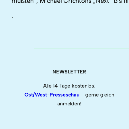
mußten“, Michael Crichtons „Next“ bis hi
.
NEWSLETTER
Alle 14 Tage kostenlos:
Ost/West-Presseschau
– gerne gleich
anmelden!