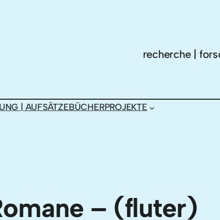
recherche | fors
UNG | AUFSÄTZE
BÜCHER
PROJEKTE
omane – (fluter)