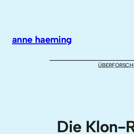
Zum
Inhalt
springen
anne haeming
ÜBER
FORSCH
Die Klon-R