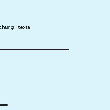
chung | texte
 –