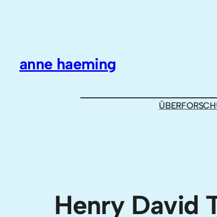
Zum
Inhalt
springen
anne haeming
ÜBER
FORSCH
Henry David 