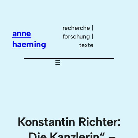
Zum
Inhalt
springen
recherche |
anne
forschung |
haeming
texte
Konstantin Richter:
„Die Kanzlerin“ –