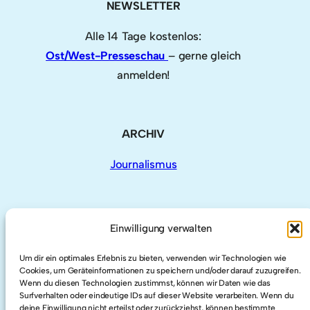
NEWSLETTER
Alle 14 Tage kostenlos:
Ost/West-Presseschau
– gerne gleich
anmelden!
ARCHIV
Journalismus
Einwilligung verwalten
AUCH HIER
Um dir ein optimales Erlebnis zu bieten, verwenden wir Technologien wie
Cookies, um Geräteinformationen zu speichern und/oder darauf zuzugreifen.
LinkedIn
Wenn du diesen Technologien zustimmst, können wir Daten wie das
Surfverhalten oder eindeutige IDs auf dieser Website verarbeiten. Wenn du
deine Einwilligung nicht erteilst oder zurückziehst, können bestimmte