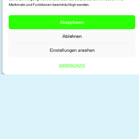
Merkmale und Funktionen beeinträchtigt werden.
Twitter
Akzeptieren
Researchgate
Ablehnen
ORCID
Einstellungen ansehen
DATENSCHUTZ
IMPRESSUM | KONTAKT
DATENSCHUTZ
©
2026 anne haeming | theme by
Anders
Norén