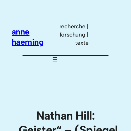
Zum
Inhalt
springen
recherche |
anne
forschung |
haeming
texte
Nathan Hill:
„Geister“ – (Spiegel