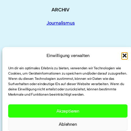
ARCHIV
Journalismus
AUCH HIER
Einwilligung verwalten
Um dir ein optimales Erlebnis zu bieten, verwenden wir Technologien wie
LinkedIn
Cookies, um Geräteinformationen zu speichern und/oder darauf zuzugreifen.
Wenn du diesen Technologien zustimmst, können wir Daten wie das
Surfverhalten oder eindeutige IDs auf dieser Website verarbeiten. Wenn du
deine Einwilligung nicht erteilst oder zurückziehst, können bestimmte
Twitter
Merkmale und Funktionen beeinträchtigt werden.
Researchgate
Akzeptieren
Ablehnen
ORCID