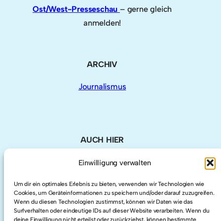
Ost/West-Presseschau
– gerne gleich
anmelden!
ARCHIV
Journalismus
AUCH HIER
Einwilligung verwalten
LinkedIn
Um dir ein optimales Erlebnis zu bieten, verwenden wir Technologien wie
Cookies, um Geräteinformationen zu speichern und/oder darauf zuzugreifen.
Twitter
Wenn du diesen Technologien zustimmst, können wir Daten wie das
Surfverhalten oder eindeutige IDs auf dieser Website verarbeiten. Wenn du
deine Einwilligung nicht erteilst oder zurückziehst, können bestimmte