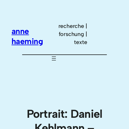
Zum
Inhalt
springen
recherche |
anne
forschung |
haeming
texte
Portrait: Daniel
Kehlmann –