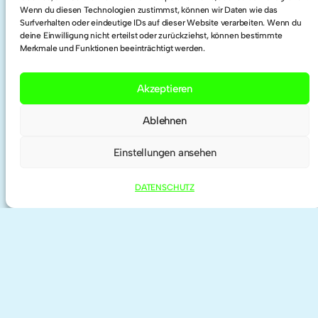
Wenn du diesen Technologien zustimmst, können wir Daten wie das
LinkedIn
Surfverhalten oder eindeutige IDs auf dieser Website verarbeiten. Wenn du
deine Einwilligung nicht erteilst oder zurückziehst, können bestimmte
Merkmale und Funktionen beeinträchtigt werden.
Twitter
Akzeptieren
Researchgate
Ablehnen
ORCID
Einstellungen ansehen
DATENSCHUTZ
IMPRESSUM | KONTAKT
DATENSCHUTZ
©
2026 anne haeming | theme by
Anders
Norén