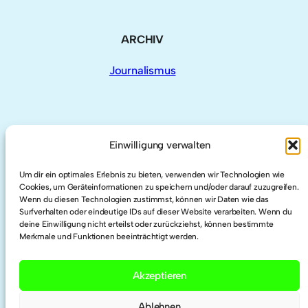
ARCHIV
Journalismus
AUCH HIER
Einwilligung verwalten
Um dir ein optimales Erlebnis zu bieten, verwenden wir Technologien wie
LinkedIn
Cookies, um Geräteinformationen zu speichern und/oder darauf zuzugreifen.
Wenn du diesen Technologien zustimmst, können wir Daten wie das
Surfverhalten oder eindeutige IDs auf dieser Website verarbeiten. Wenn du
deine Einwilligung nicht erteilst oder zurückziehst, können bestimmte
Twitter
Merkmale und Funktionen beeinträchtigt werden.
Researchgate
Akzeptieren
Ablehnen