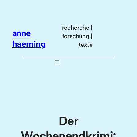
Zum
Inhalt
springen
recherche |
anne
forschung |
haeming
texte
Der
Wochenendkrimi: