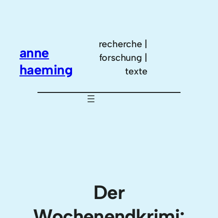
Zum
Inhalt
springen
recherche |
anne
forschung |
haeming
texte
Der
Wochenendkrimi: