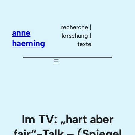
Zum
Inhalt
springen
recherche |
anne
forschung |
haeming
texte
Im TV: „hart aber
fair“-Talk – (Spiegel