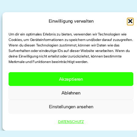
AUCH HIER
Einwilligung verwalten
LinkedIn
Um dir ein optimales Erlebnis zu bieten, verwenden wir Technologien wie
Cookies, um Geräteinformationen zu speichern und/oder darauf zuzugreifen.
Wenn du diesen Technologien zustimmst, können wir Daten wie das
Surfverhalten oder eindeutige IDs auf dieser Website verarbeiten. Wenn du
Twitter
deine Einwilligung nicht erteilst oder zurückziehst, können bestimmte
Merkmale und Funktionen beeinträchtigt werden.
Researchgate
Akzeptieren
ORCID
Ablehnen
Einstellungen ansehen
DATENSCHUTZ
IMPRESSUM | KONTAKT
DATENSCHUTZ