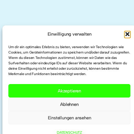
AUCH HIER
Einwilligung verwalten
Um dir ein optimales Erlebnis zu bieten, verwenden wir Technologien wie
LinkedIn
Cookies, um Geräteinformationen zu speichern und/oder darauf zuzugreifen.
Wenn du diesen Technologien zustimmst, können wir Daten wie das
Surfverhalten oder eindeutige IDs auf dieser Website verarbeiten. Wenn du
Twitter
deine Einwilligung nicht erteilst oder zurückziehst, können bestimmte
Merkmale und Funktionen beeinträchtigt werden.
Researchgate
Akzeptieren
ORCID
Ablehnen
Einstellungen ansehen
DATENSCHUTZ