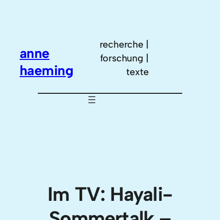
Zum
Inhalt
springen
recherche |
anne
forschung |
haeming
texte
Im TV: Hayali-
Sommertalk –