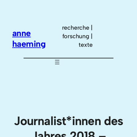
Zum
Inhalt
springen
recherche |
anne
forschung |
haeming
texte
Journalist*innen des
Jahres 2018 –