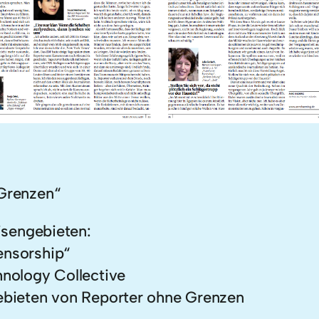
Grenzen“
risengebieten:
ensorship“
nology Collective
gebieten von Reporter ohne Grenzen