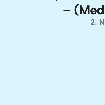
– (Med
2. 