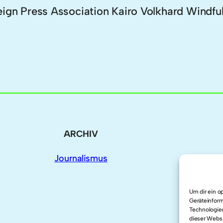
ign Press Association Kairo Volkhard Windfu
ARCHIV
Journalismus
Um dir ein o
Geräteinform
Technologien
dieser Websi