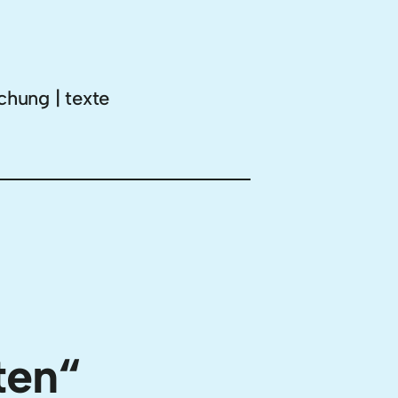
chung | texte
ten“