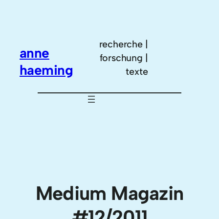
Zum
Inhalt
springen
recherche |
anne
forschung |
haeming
texte
Medium Magazin
#12/2011