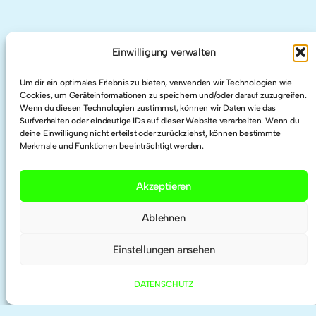
AUCH HIER
Einwilligung verwalten
LinkedIn
Um dir ein optimales Erlebnis zu bieten, verwenden wir Technologien wie
Cookies, um Geräteinformationen zu speichern und/oder darauf zuzugreifen.
Wenn du diesen Technologien zustimmst, können wir Daten wie das
Surfverhalten oder eindeutige IDs auf dieser Website verarbeiten. Wenn du
Twitter
deine Einwilligung nicht erteilst oder zurückziehst, können bestimmte
Merkmale und Funktionen beeinträchtigt werden.
Researchgate
Akzeptieren
ORCID
Ablehnen
Einstellungen ansehen
DATENSCHUTZ
IMPRESSUM | KONTAKT
DATENSCHUTZ