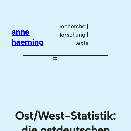
Zum
Inhalt
springen
recherche |
anne
forschung |
haeming
texte
Ost/West-Statistik:
die ostdeutschen