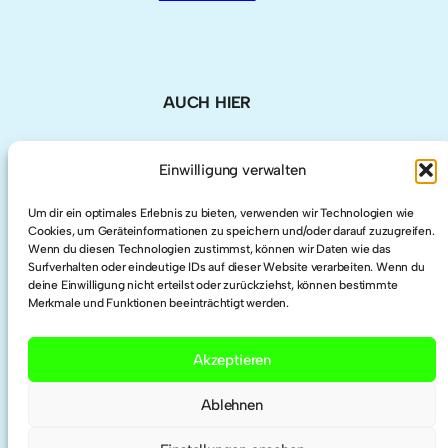
AUCH HIER
LinkedIn
Einwilligung verwalten
Um dir ein optimales Erlebnis zu bieten, verwenden wir Technologien wie
Twitter
Cookies, um Geräteinformationen zu speichern und/oder darauf zuzugreifen.
Wenn du diesen Technologien zustimmst, können wir Daten wie das
Surfverhalten oder eindeutige IDs auf dieser Website verarbeiten. Wenn du
Researchgate
deine Einwilligung nicht erteilst oder zurückziehst, können bestimmte
Merkmale und Funktionen beeinträchtigt werden.
ORCID
Akzeptieren
Ablehnen