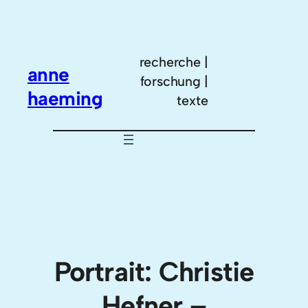
Zum
Inhalt
springen
recherche |
anne
forschung |
haeming
texte
Portrait: Christie
Hefner –