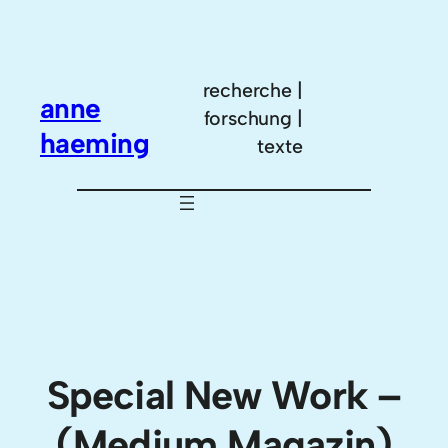
Zum
Inhalt
springen
recherche |
anne
forschung |
haeming
texte
Special New Work –
(Medium Magazin)