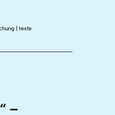
chung | texte
“ –