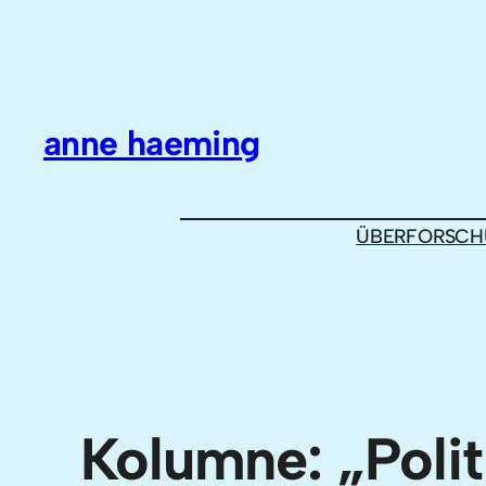
Zum
Inhalt
springen
anne haeming
ÜBER
FORSCH
Kolumne: „Poli