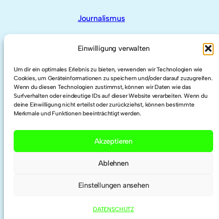
Journalismus
Einwilligung verwalten
Um dir ein optimales Erlebnis zu bieten, verwenden wir Technologien wie
AUCH HIER
Cookies, um Geräteinformationen zu speichern und/oder darauf zuzugreifen.
Wenn du diesen Technologien zustimmst, können wir Daten wie das
Surfverhalten oder eindeutige IDs auf dieser Website verarbeiten. Wenn du
LinkedIn
deine Einwilligung nicht erteilst oder zurückziehst, können bestimmte
Merkmale und Funktionen beeinträchtigt werden.
Twitter
Akzeptieren
Researchgate
Ablehnen
Einstellungen ansehen
ORCID
DATENSCHUTZ