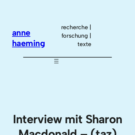
Zum
Inhalt
springen
recherche |
anne
forschung |
haeming
texte
Interview mit Sharon
Macdonald – (taz)