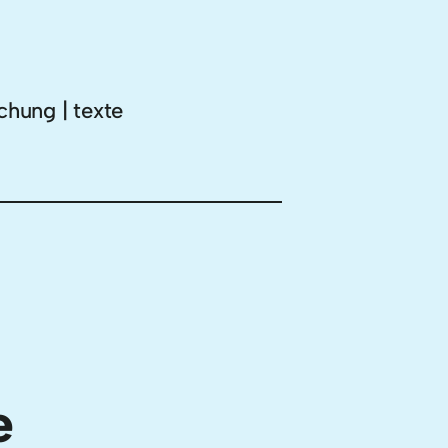
chung | texte
e