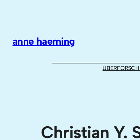
Zum
Inhalt
springen
anne haeming
ÜBER
FORSCH
Christian Y. 