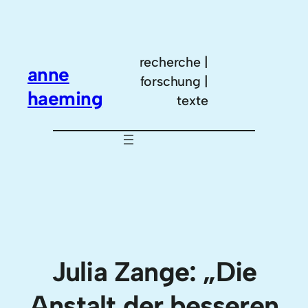
Zum
Inhalt
springen
recherche |
anne
forschung |
haeming
texte
Julia Zange: „Die
Anstalt der besseren