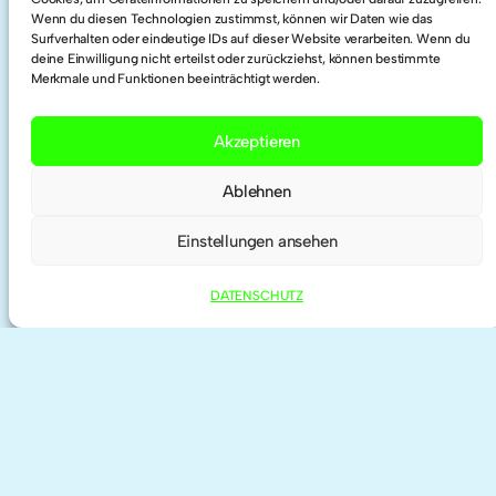
Wenn du diesen Technologien zustimmst, können wir Daten wie das
Twitter
Surfverhalten oder eindeutige IDs auf dieser Website verarbeiten. Wenn du
deine Einwilligung nicht erteilst oder zurückziehst, können bestimmte
Merkmale und Funktionen beeinträchtigt werden.
Researchgate
Akzeptieren
ORCID
Ablehnen
Einstellungen ansehen
DATENSCHUTZ
IMPRESSUM | KONTAKT
DATENSCHUTZ
©
2026 anne haeming | theme by
Anders
Norén