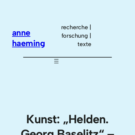
Zum
Inhalt
springen
recherche |
anne
forschung |
haeming
texte
Kunst: „Helden.
Georg Baselitz“ –