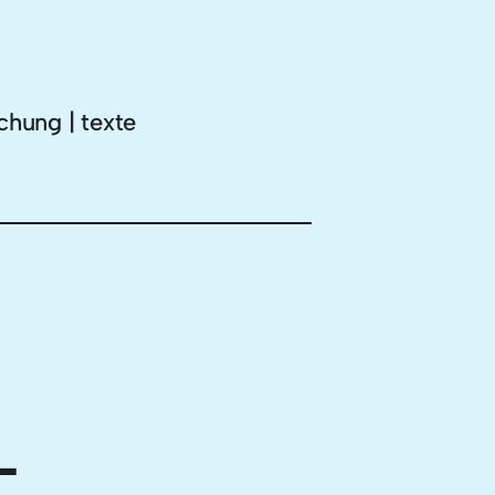
chung | texte
–