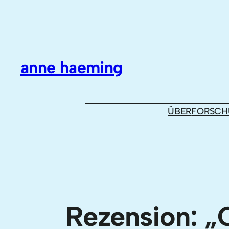
Zum
Inhalt
springen
anne haeming
ÜBER
FORSCH
Rezension: „