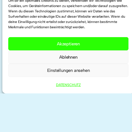
Um dir ein optimales Erlebnis zu bieten, verwenden wir Technologien wie
Cookies, um Geräteinformationen zu speichern und/oder darauf zuzugreifen.
Wenn du diesen Technologien zustimmst, können wir Daten wie das
Twitter
Surfverhalten oder eindeutige IDs auf dieser Website verarbeiten. Wenn du
deine Einwilligung nicht erteilst oder zurückziehst, können bestimmte
Merkmale und Funktionen beeinträchtigt werden.
Researchgate
Akzeptieren
ORCID
Ablehnen
Einstellungen ansehen
DATENSCHUTZ
IMPRESSUM | KONTAKT
DATENSCHUTZ
©
2026 anne haeming | theme by
Anders
Norén