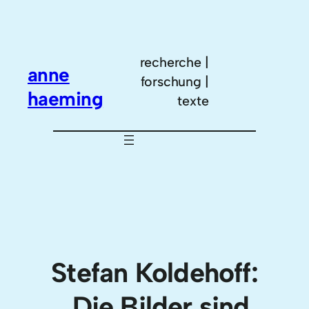
Zum
Inhalt
springen
recherche |
anne
forschung |
haeming
texte
Stefan Koldehoff:
„Die Bilder sind