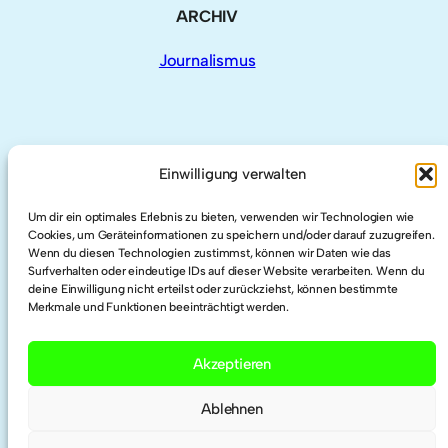
ARCHIV
Journalismus
AUCH HIER
Einwilligung verwalten
Um dir ein optimales Erlebnis zu bieten, verwenden wir Technologien wie
LinkedIn
Cookies, um Geräteinformationen zu speichern und/oder darauf zuzugreifen.
Wenn du diesen Technologien zustimmst, können wir Daten wie das
Surfverhalten oder eindeutige IDs auf dieser Website verarbeiten. Wenn du
Twitter
deine Einwilligung nicht erteilst oder zurückziehst, können bestimmte
Merkmale und Funktionen beeinträchtigt werden.
Researchgate
Akzeptieren
Ablehnen
ORCID