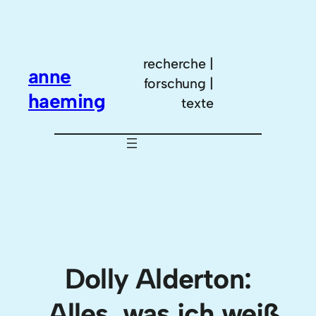
Zum
Inhalt
springen
recherche |
anne
forschung |
haeming
texte
Dolly Alderton:
„Alles, was ich weiß