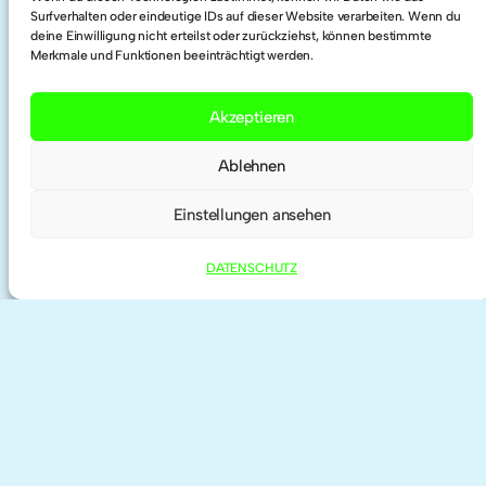
LinkedIn
Surfverhalten oder eindeutige IDs auf dieser Website verarbeiten. Wenn du
deine Einwilligung nicht erteilst oder zurückziehst, können bestimmte
Merkmale und Funktionen beeinträchtigt werden.
Twitter
Akzeptieren
Researchgate
Ablehnen
ORCID
Einstellungen ansehen
DATENSCHUTZ
IMPRESSUM | KONTAKT
DATENSCHUTZ
©
2026 anne haeming | theme by
Anders
Norén