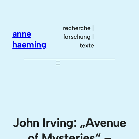
Zum
Inhalt
springen
recherche |
anne
forschung |
haeming
texte
John Irving: „Avenue
of Mysteries“ –