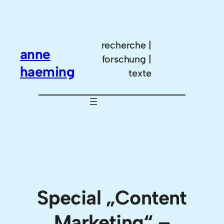
Zum
Inhalt
springen
recherche |
anne
forschung |
haeming
texte
Special „Content
Marketing“ –